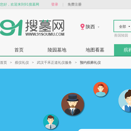
您好，欢迎来到91搜墓网
登录
|
免费注册
陕西
全部
善国陵园
首页
陵园墓地
地图看墓
殡
首页
>
殡仪礼仪
>
武汉千禾正道礼仪服务
>
预约殡葬礼仪