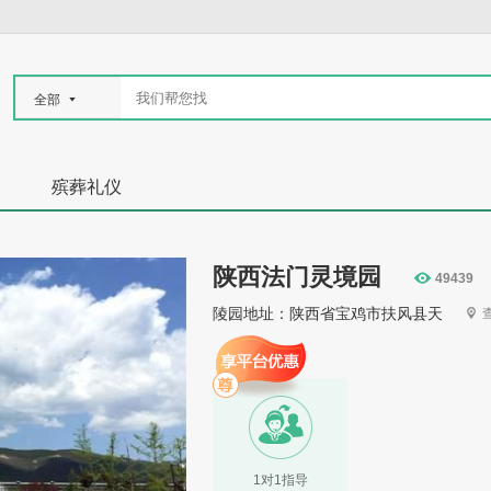
全部
殡葬礼仪
陕西法门灵境园
49439
陵园地址：陕西省宝鸡市扶风县天
1对1指导