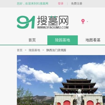
您好，欢迎来到91搜墓网
登录
|
免费注册
首页
陵园墓地
地图看墓
首页
>
陵园墓地
>
陕西法门灵境园